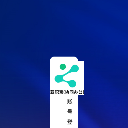
账
号
登